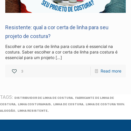
Industria e Comercio de Linhas
Resistente: qual a cor certa de linha para seu
Resistente Ltda
55.407.761/0001-54
projeto de costura?
Escolher a cor certa de linha para costura é essencial na
costura. Saber escolher a cor certa de linha para costura é
essencial para um projeto
[…]
(11) 4634-8500
Read more
3
TAGS:
,
DISTRIBUIDOR DE LINHA DE COSTURA
FABRICANTE DE LINHA DE
,
,
,
COSTURA
LINHA COSTURAMAIS
LINHA DE COSTURA
LINHA DE COSTURA 100%
,
,
ALGODÃO
LINHA RESISTENTE