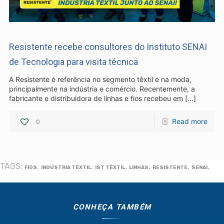
Industria e Comercio de Linhas
Resistente Ltda
55.407.761/0001-54
Resistente recebe consultores do Instituto SENAI
de Tecnologia para visita técnica
A Resistente é referência no segmento têxtil e na moda,
principalmente na indústria e comércio. Recentemente, a
fabricante e distribuidora de linhas e fios recebeu em
[…]
(11) 4634-8500
Read more
0
TAGS:
,
,
,
,
,
,
FIOS
INDÚSTRIA TÊXTIL
IST TÊXTIL
LINHAS
RESISTENTE
SENAI
CONHEÇA TAMBÉM