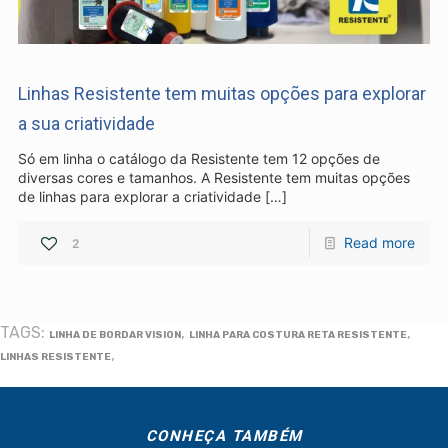
Industria e Comercio de Linhas
Resistente Ltda
55.407.761/0001-54
Linhas Resistente tem muitas opções para explorar
a sua criatividade
Só em linha o catálogo da Resistente tem 12 opções de
diversas cores e tamanhos. A Resistente tem muitas opções
de linhas para explorar a criatividade
[…]
(11) 4634-8500
Read more
2
TAGS:
,
,
LINHA DE BORDAR VISION
LINHA PARA COSTURA RETA RESISTENTE
,
LINHAS RESISTENTE
CONHEÇA TAMBÉM