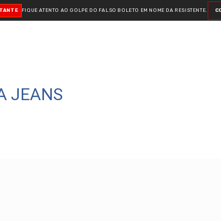
RTANTE
FIQUE ATENTO AO GOLPE DO FALSO BOLETO
EM NOME DA RESISTENTE.
C
A JEANS