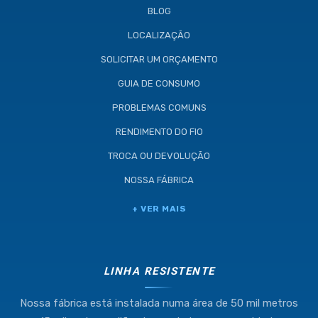
BLOG
LOCALIZAÇÃO
SOLICITAR UM ORÇAMENTO
GUIA DE CONSUMO
PROBLEMAS COMUNS
RENDIMENTO DO FIO
TROCA OU DEVOLUÇÃO
NOSSA FÁBRICA
Industria e Comercio de Linhas
+ VER MAIS
Resistente Ltda
55.407.761/0001-54
LINHA RESISTENTE
Nossa fábrica está instalada numa área de 50 mil metros
(11) 4634-8500