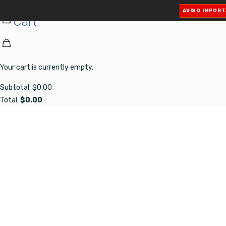
✕
AVISO IMPOR
Cart
Your cart is currently empty.
Subtotal:
$
0.00
Total:
$
0.00