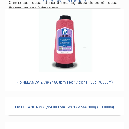
Selecione um modelo
Camisetas, roupa interior de malha, roupa de bebê, roupa
fitness, roupas íntimas etc.
Recursos e benefícios
Alto alongamento e resistência, possuindo firmeza na
costura
Baixo encolhimento, garantindo uma costura sem
distorções após a lavagem
Excelente cobertura de costura, garantindo costuras
definidas e confortáveis
Performance excepcional com alto grau de solidez
mesmo após os processos de lavagens industriais
mais exigentes
Fio HELANCA 2/78/24 80 tpm Tex 17 cone 150g (9.000m)
Industria e Comercio de Linhas
Fio HELANCA 2/78/24 80 Tpm Tex 17 cone 300g (18.000m)
Resistente Ltda
55.407.761/0001-54