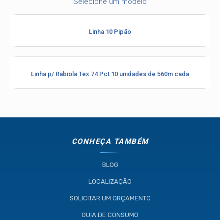
Selecione um modelo
Linha 10 Pipão
Linha p/ Rabiola Tex 74 Pct 10 unidades de 560m cada
Industria e Comercio de Linhas
Resistente Ltda
55.407.761/0001-54
CONHEÇA TAMBÉM
BLOG
LOCALIZAÇÃO
(11) 4634-8500
SOLICITAR UM ORÇAMENTO
GUIA DE CONSUMO