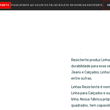
RTANTE
FIQUE ATENTO AO GOLPE DO FALSO BOLETO
EM NOME DA RESISTENTE.
C
Linha para Calçados
Resistente vende Linha
e fios para o mercado têx
Resistente produz Linha
durabilidade para esse 
Jeans e Calçados; Linha
entre outras.
Linhas Resistente é nom
Linha para Calçados e o
linha. Nossa fábrica próp
quadrados, tem capacida