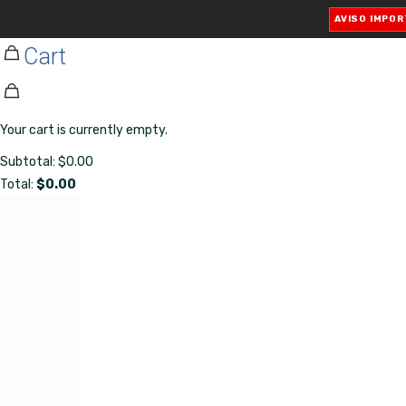
✕
AVISO IMPO
Cart
Your cart is currently empty.
Subtotal:
$
0.00
Total:
$
0.00