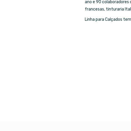
ano e 90 colaboradores 
francesas, tinturaria Ita
Linha para Calçados tem
Industria e Comercio de Linhas Resistente Ltda