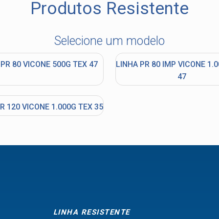
Produtos Resistente
55.407.761/0001-54
Selecione um modelo
(11) 4634-8500
 PR 80 VICONE 500G TEX 47
LINHA PR 80 IMP VICONE 1.
47
R 120 VICONE 1.000G TEX 35
LINHA RESISTENTE