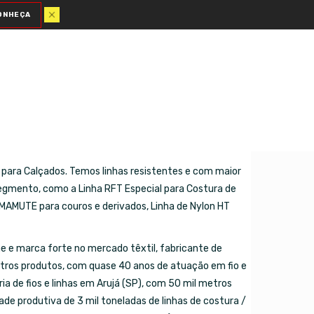
ONHEÇA
 para Calçados. Somos uma marca conhecida de linhas
til.
 para Calçados. Temos linhas resistentes e com maior
segmento, como a Linha RFT Especial para Costura de
 MAMUTE para couros e derivados, Linha de Nylon HT
e e marca forte no mercado têxtil, fabricante de
utros produtos, com quase 40 anos de atuação em fio e
ria de fios e linhas em Arujá (SP), com 50 mil metros
de produtiva de 3 mil toneladas de linhas de costura /