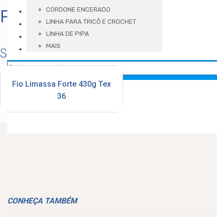
VÍDEOS
CORDONE ENCERADO
Produtos Resistente
LINHA PARA TRICÔ E CROCHET
BLOG
LINHA DE PIPA
LOCALIZAÇÃO
MAIS
CONTATO
Selecione um modelo
Fio Limassa Forte 430g Tex
36
CONHEÇA TAMBÉM