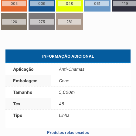
005
009
048
061
119
120
275
281
INFORMAÇÃO ADICIONAL
Aplicação
Anti-Chamas
Embalagem
Cone
Tamanho
5,000m
Industria e Comercio de Linhas
Resistente Ltda
55.407.761/0001-54
Tex
45
Tipo
Linha
Produtos relacionados