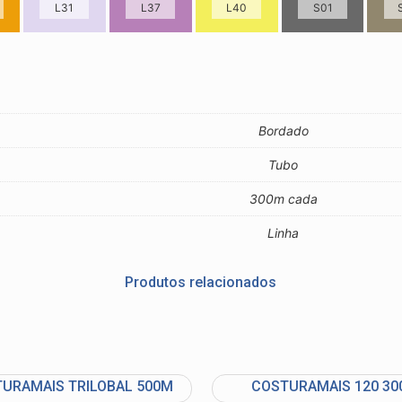
L31
L37
L40
S01
Bordado
Tubo
Industria e Comercio de Linhas Resistente Ltda
55.407.761/0001-54
300m cada
Linha
Produtos relacionados
(11) 4634-8500
URAMAIS TRILOBAL 500M
COSTURAMAIS 120 3