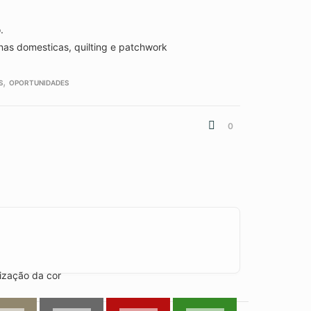
.
as domesticas, quilting e patchwork
,
S
OPORTUNIDADES
0
lização da cor