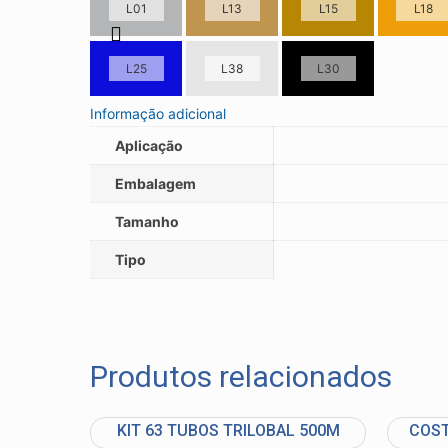
L01
L13
L15
L18
L25
L38
L30
Informação adicional
Aplicação
Embalagem
Tamanho
Tipo
Produtos relacionados
KIT 63 TUBOS TRILOBAL 500M
COST