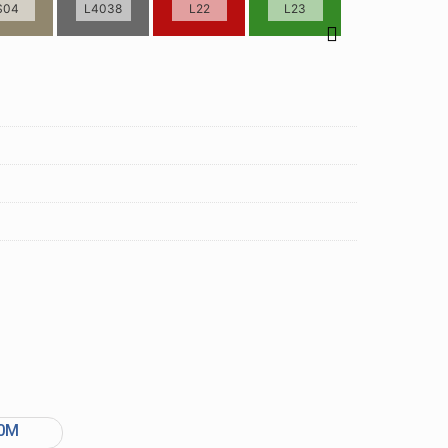
S04
L4038
L22
L23
00M