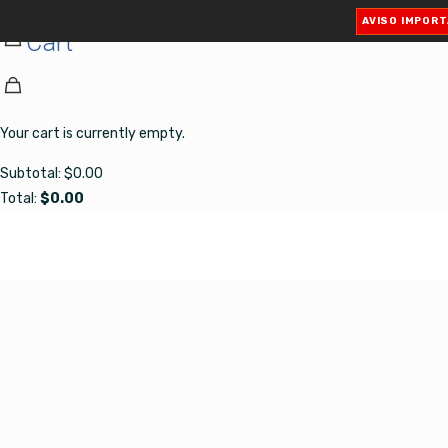
✕
AVISO IMPOR
Cart
Your cart is currently empty.
Subtotal:
$
0.00
Total:
$
0.00