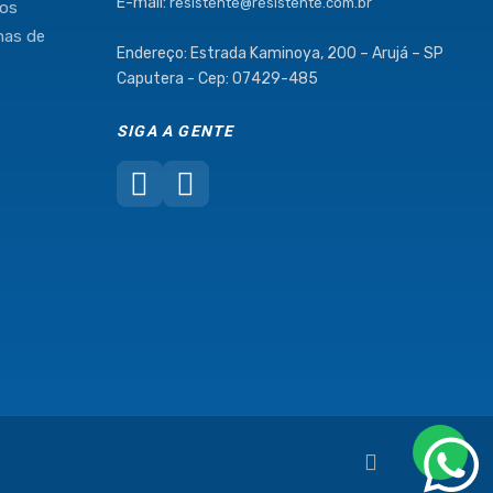
E-mail:
resistente@resistente.com.br
mos
has de
Endereço: Estrada Kaminoya, 200 – Arujá – SP
Caputera - Cep: 07429-485
SIGA A GENTE