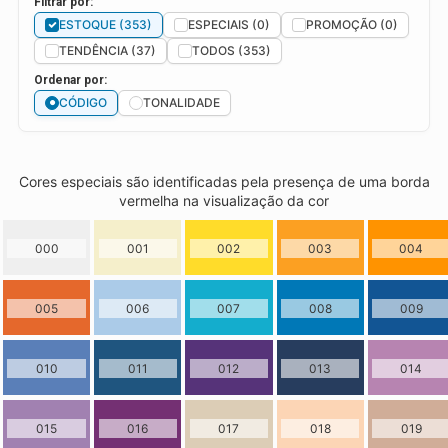
Filtrar por:
ESTOQUE (353)
ESPECIAIS (0)
PROMOÇÃO (0)
TENDÊNCIA (37)
TODOS (353)
Ordenar por:
CÓDIGO
TONALIDADE
Cores especiais são identificadas pela presença de uma borda
vermelha na visualização da cor
000
001
002
003
004
005
006
007
008
009
010
011
012
013
014
015
016
017
018
019