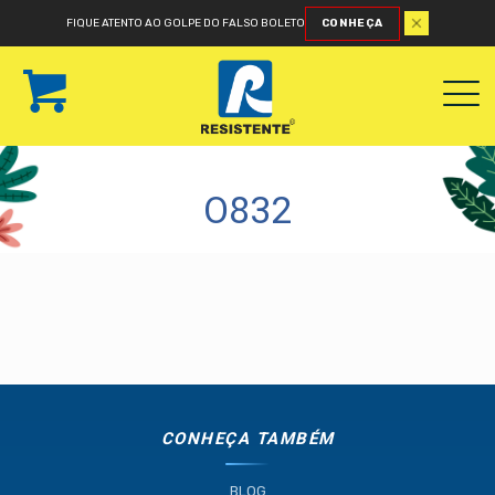
FIQUE ATENTO AO GOLPE DO FALSO BOLETO
CONHEÇA
O832
CONHEÇA TAMBÉM
BLOG