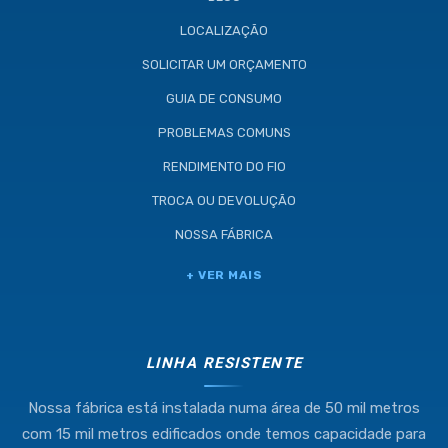
LOCALIZAÇÃO
SOLICITAR UM ORÇAMENTO
GUIA DE CONSUMO
PROBLEMAS COMUNS
RENDIMENTO DO FIO
TROCA OU DEVOLUÇÃO
NOSSA FÁBRICA
Industria e Comercio de Linhas
+ VER MAIS
Resistente Ltda
55.407.761/0001-54
LINHA RESISTENTE
Nossa fábrica está instalada numa área de 50 mil metros
(11) 4634-8500
com 15 mil metros edificados onde temos capacidade para