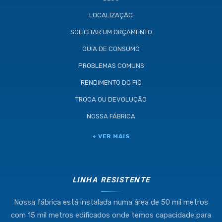
LOCALIZAÇÃO
SOLICITAR UM ORÇAMENTO
GUIA DE CONSUMO
PROBLEMAS COMUNS
RENDIMENTO DO FIO
TROCA OU DEVOLUÇÃO
NOSSA FÁBRICA
Industria e Comercio de Linhas
+ VER MAIS
Resistente Ltda
55.407.761/0001-54
LINHA RESISTENTE
Nossa fábrica está instalada numa área de 50 mil metros
(11) 4634-8500
com 15 mil metros edificados onde temos capacidade para