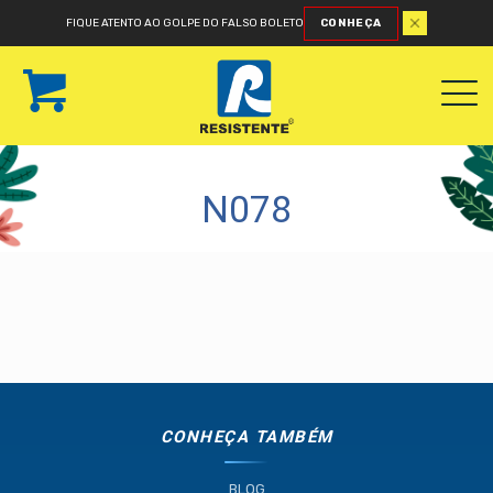
FIQUE ATENTO AO GOLPE DO FALSO BOLETO
CONHEÇA
N078
CONHEÇA TAMBÉM
BLOG