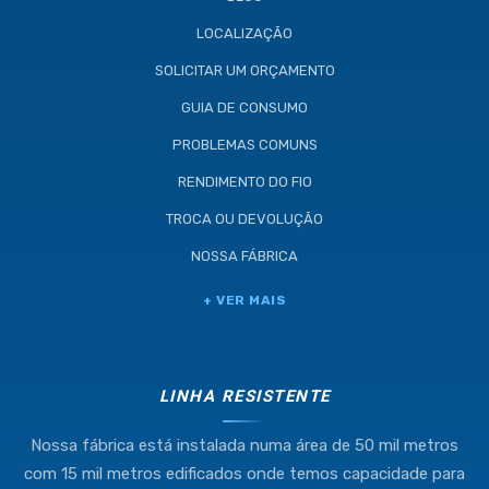
LOCALIZAÇÃO
SOLICITAR UM ORÇAMENTO
GUIA DE CONSUMO
PROBLEMAS COMUNS
RENDIMENTO DO FIO
TROCA OU DEVOLUÇÃO
NOSSA FÁBRICA
Industria e Comercio de Linhas
+ VER MAIS
Resistente Ltda
55.407.761/0001-54
LINHA RESISTENTE
Nossa fábrica está instalada numa área de 50 mil metros
(11) 4634-8500
com 15 mil metros edificados onde temos capacidade para