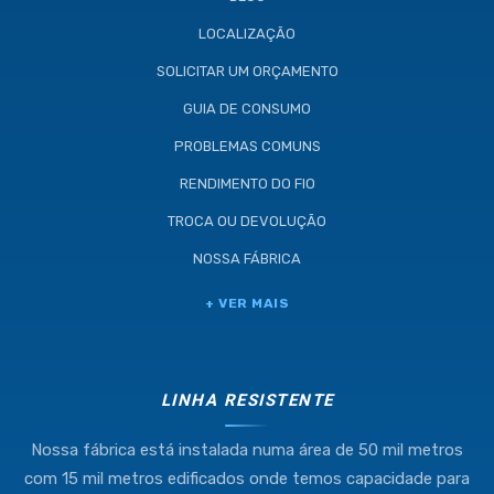
LOCALIZAÇÃO
SOLICITAR UM ORÇAMENTO
GUIA DE CONSUMO
PROBLEMAS COMUNS
RENDIMENTO DO FIO
TROCA OU DEVOLUÇÃO
NOSSA FÁBRICA
Industria e Comercio de Linhas
+ VER MAIS
Resistente Ltda
55.407.761/0001-54
LINHA RESISTENTE
Nossa fábrica está instalada numa área de 50 mil metros
(11) 4634-8500
com 15 mil metros edificados onde temos capacidade para