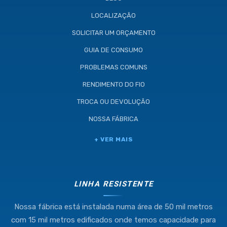
LOCALIZAÇÃO
SOLICITAR UM ORÇAMENTO
GUIA DE CONSUMO
PROBLEMAS COMUNS
RENDIMENTO DO FIO
TROCA OU DEVOLUÇÃO
NOSSA FÁBRICA
Industria e Comercio de Linhas
+ VER MAIS
Resistente Ltda
55.407.761/0001-54
LINHA RESISTENTE
Nossa fábrica está instalada numa área de 50 mil metros
(11) 4634-8500
com 15 mil metros edificados onde temos capacidade para