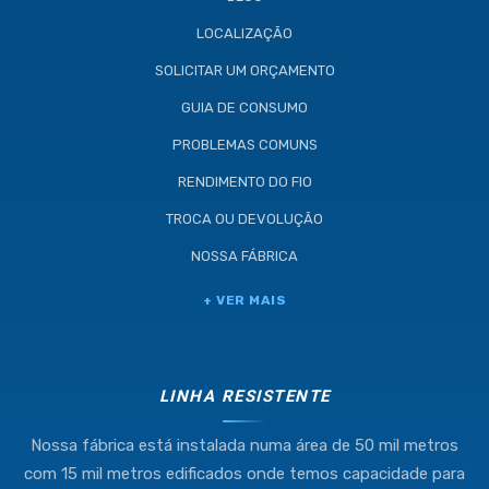
LOCALIZAÇÃO
SOLICITAR UM ORÇAMENTO
GUIA DE CONSUMO
PROBLEMAS COMUNS
RENDIMENTO DO FIO
TROCA OU DEVOLUÇÃO
NOSSA FÁBRICA
Industria e Comercio de Linhas
+ VER MAIS
Resistente Ltda
55.407.761/0001-54
LINHA RESISTENTE
Nossa fábrica está instalada numa área de 50 mil metros
(11) 4634-8500
com 15 mil metros edificados onde temos capacidade para