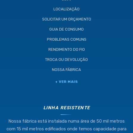
LOCALIZAÇÃO
SOLICITAR UM ORÇAMENTO
GUIA DE CONSUMO
PROBLEMAS COMUNS
RENDIMENTO DO FIO
TROCA OU DEVOLUÇÃO
NOSSA FÁBRICA
Industria e Comercio de Linhas
+ VER MAIS
Resistente Ltda
55.407.761/0001-54
LINHA RESISTENTE
Nossa fábrica está instalada numa área de 50 mil metros
(11) 4634-8500
com 15 mil metros edificados onde temos capacidade para