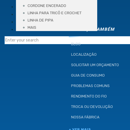
VÍDEOS
CORDONE ENCERADO
LINHA PARA TRICÔ E CROCHET
BLOG
LINHA DE PIPA
LOCALIZAÇÃO
MAIS
CONTATO
CONHEÇA TAMBÉM
BLOG
LOCALIZAÇÃO
SOLICITAR UM ORÇAMENTO
GUIA DE CONSUMO
PROBLEMAS COMUNS
RENDIMENTO DO FIO
TROCA OU DEVOLUÇÃO
NOSSA FÁBRICA
+ VER MAIS