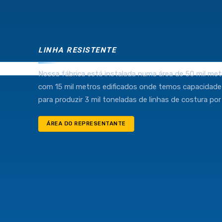
Industria e Comercio de Linhas Resistente Ltda
55.407.761/0001-54
LINHA RESISTENTE
Nossa fábrica está instalada numa área de 50 mil met
com 15 mil metros edificados onde temos capacidade
(11) 4634-8500
para produzir 3 mil toneladas de linhas de costura por
ÁREA DO REPRESENTANTE