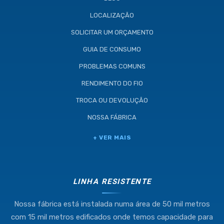
LOCALIZAÇÃO
SOLICITAR UM ORÇAMENTO
GUIA DE CONSUMO
PROBLEMAS COMUNS
RENDIMENTO DO FIO
TROCA OU DEVOLUÇÃO
NOSSA FÁBRICA
Industria e Comercio de Linhas
+ VER MAIS
Resistente Ltda
55.407.761/0001-54
LINHA RESISTENTE
Nossa fábrica está instalada numa área de 50 mil metros
(11) 4634-8500
com 15 mil metros edificados onde temos capacidade para