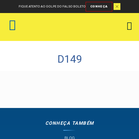
FIQUE ATENTO AO GOLPE DO FALSO BOLETO
CONHEÇA
D149
CONHEÇA TAMBÉM
BLOG