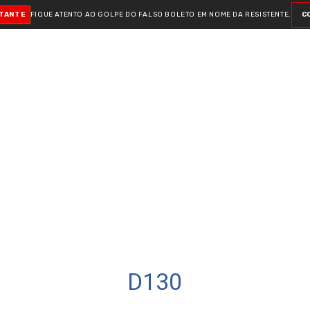
RTANTE
FIQUE ATENTO AO GOLPE DO FALSO BOLETO
EM NOME DA RESISTENTE.
C
D130