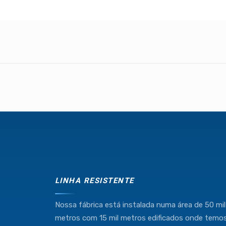
Industria e Comercio de Linhas Resistente Ltda
55.407.761/0001-54
(11) 4634-8500
LINHA RESISTENTE
Nossa fábrica está instalada numa área de 50 mil
metros com 15 mil metros edificados onde temo