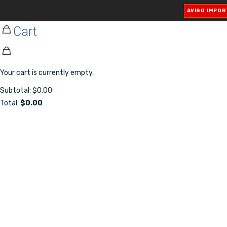
✕
AVISO IMPO
Cart
Your cart is currently empty.
Subtotal:
$
0.00
Total:
$
0.00