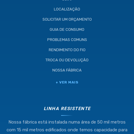
LOCALIZAÇÃO
SOLICITAR UM ORÇAMENTO
GUIA DE CONSUMO
PROBLEMAS COMUNS
RENDIMENTO DO FIO
TROCA OU DEVOLUÇÃO
NOSSA FÁBRICA
Industria e Comercio de Linhas
+ VER MAIS
Resistente Ltda
55.407.761/0001-54
LINHA RESISTENTE
Nossa fábrica está instalada numa área de 50 mil metros
(11) 4634-8500
com 15 mil metros edificados onde temos capacidade para