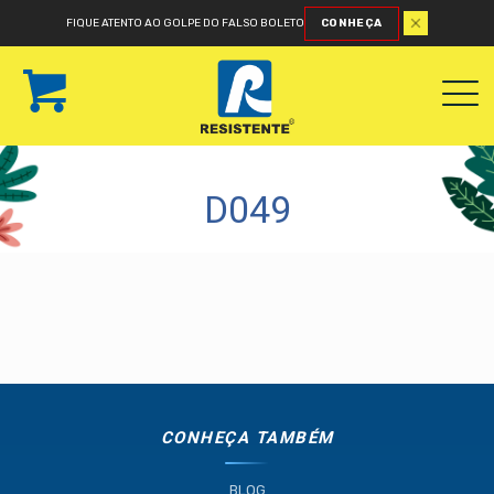
FIQUE ATENTO AO GOLPE DO FALSO BOLETO
CONHEÇA
D049
CONHEÇA TAMBÉM
BLOG