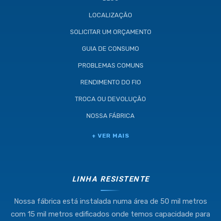
LOCALIZAÇÃO
SOLICITAR UM ORÇAMENTO
GUIA DE CONSUMO
PROBLEMAS COMUNS
RENDIMENTO DO FIO
TROCA OU DEVOLUÇÃO
NOSSA FÁBRICA
Industria e Comercio de Linhas
+ VER MAIS
Resistente Ltda
55.407.761/0001-54
LINHA RESISTENTE
Nossa fábrica está instalada numa área de 50 mil metros
(11) 4634-8500
com 15 mil metros edificados onde temos capacidade para