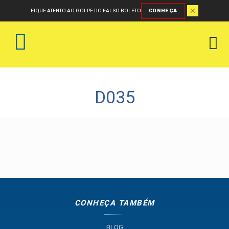
FIQUE ATENTO AO GOLPE DO FALSO BOLETO
CONHEÇA
D035
CONHEÇA TAMBÉM
BLOG