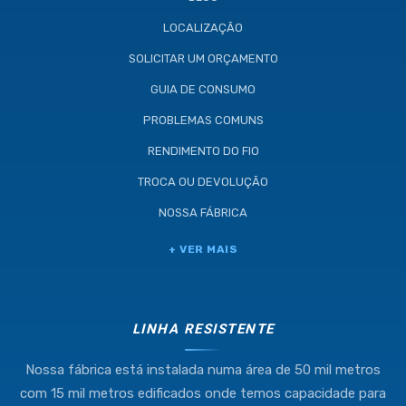
LOCALIZAÇÃO
SOLICITAR UM ORÇAMENTO
GUIA DE CONSUMO
PROBLEMAS COMUNS
RENDIMENTO DO FIO
TROCA OU DEVOLUÇÃO
NOSSA FÁBRICA
Industria e Comercio de Linhas
+ VER MAIS
Resistente Ltda
55.407.761/0001-54
LINHA RESISTENTE
Nossa fábrica está instalada numa área de 50 mil metros
(11) 4634-8500
com 15 mil metros edificados onde temos capacidade para