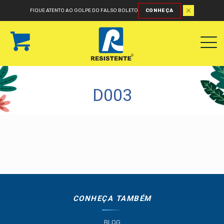
FIQUE ATENTO AO GOLPE DO FALSO BOLETO
CONHEÇA
D003
CONHEÇA TAMBÉM
BLOG