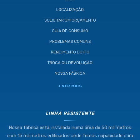
LOCALIZAÇÃO
SOLICITAR UM ORÇAMENTO
GUIA DE CONSUMO
PROBLEMAS COMUNS
RENDIMENTO DO FIO
TROCA OU DEVOLUÇÃO
NOSSA FÁBRICA
Industria e Comercio de Linhas
+ VER MAIS
Resistente Ltda
55.407.761/0001-54
LINHA RESISTENTE
Nossa fábrica está instalada numa área de 50 mil metros
(11) 4634-8500
com 15 mil metros edificados onde temos capacidade para