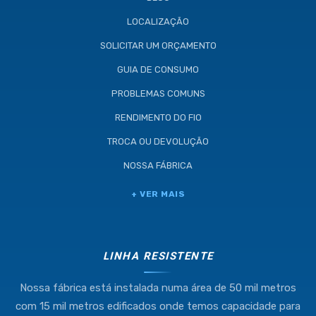
LOCALIZAÇÃO
SOLICITAR UM ORÇAMENTO
GUIA DE CONSUMO
PROBLEMAS COMUNS
RENDIMENTO DO FIO
TROCA OU DEVOLUÇÃO
NOSSA FÁBRICA
Industria e Comercio de Linhas
+ VER MAIS
Resistente Ltda
55.407.761/0001-54
LINHA RESISTENTE
Nossa fábrica está instalada numa área de 50 mil metros
(11) 4634-8500
com 15 mil metros edificados onde temos capacidade para