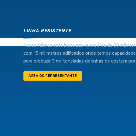
Industria e Comercio de Linhas Resistente Ltda
55.407.761/0001-54
LINHA RESISTENTE
Nossa fábrica está instalada numa área de 50 mil met
com 15 mil metros edificados onde temos capacidade
(11) 4634-8500
para produzir 3 mil toneladas de linhas de costura por
ÁREA DO REPRESENTANTE