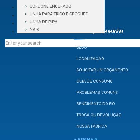
VÍDEOS
CORDONE ENCERADO
LINHA PARA TRICÔ E CROCHET
BLOG
LINHA DE PIPA
LOCALIZAÇÃO
MAIS
CONTATO
CONHEÇA TAMBÉM
BLOG
LOCALIZAÇÃO
SOLICITAR UM ORÇAMENTO
GUIA DE CONSUMO
PROBLEMAS COMUNS
RENDIMENTO DO FIO
TROCA OU DEVOLUÇÃO
NOSSA FÁBRICA
+ VER MAIS