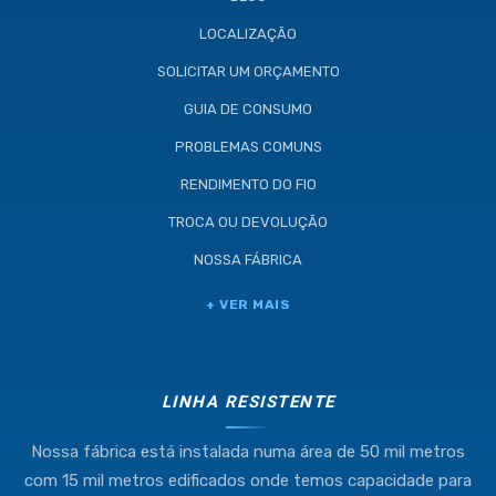
LOCALIZAÇÃO
SOLICITAR UM ORÇAMENTO
GUIA DE CONSUMO
PROBLEMAS COMUNS
RENDIMENTO DO FIO
TROCA OU DEVOLUÇÃO
NOSSA FÁBRICA
Industria e Comercio de Linhas
+ VER MAIS
Resistente Ltda
55.407.761/0001-54
LINHA RESISTENTE
Nossa fábrica está instalada numa área de 50 mil metros
(11) 4634-8500
com 15 mil metros edificados onde temos capacidade para