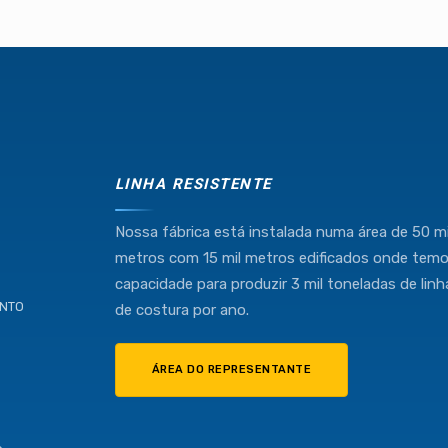
Industria e Comercio de Linhas Resistente Ltda
55.407.761/0001-54
LINHA RESISTENTE
(11) 4634-8500
Nossa fábrica está instalada numa área de 50 mi
metros com 15 mil metros edificados onde tem
capacidade para produzir 3 mil toneladas de linh
ENTO
de costura por ano.
ÁREA DO REPRESENTANTE