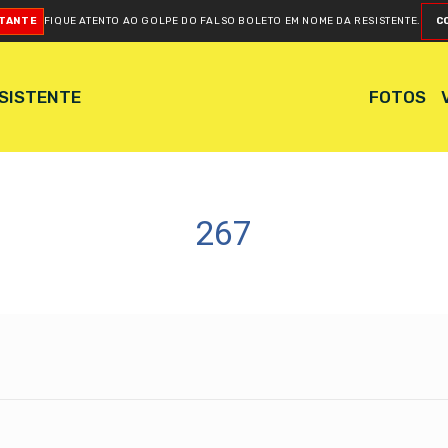
RTANTE
FIQUE ATENTO AO GOLPE DO FALSO BOLETO
EM NOME DA RESISTENTE.
C
ESISTENTE
FOTOS
267