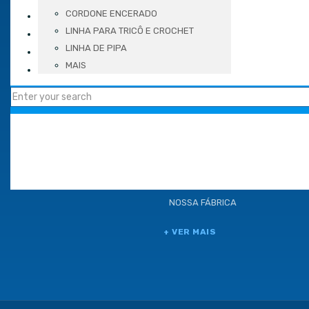
VÍDEOS
CORDONE ENCERADO
BLOG
LINHA PARA TRICÔ E CROCHET
BLOG
LINHA DE PIPA
LOCALIZAÇÃO
LOCALIZAÇÃO
MAIS
CONTATO
SOLICITAR UM ORÇAMENTO
GUIA DE CONSUMO
PROBLEMAS COMUNS
RENDIMENTO DO FIO
TROCA OU DEVOLUÇÃO
NOSSA FÁBRICA
+ VER MAIS