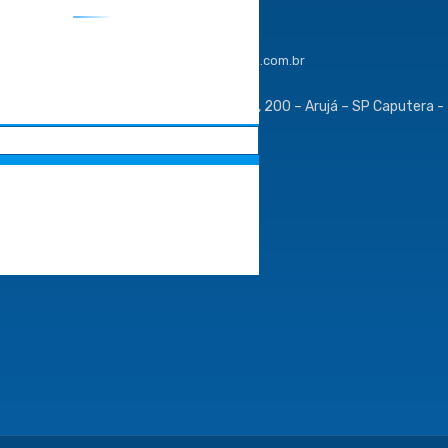
Telefone:
.
ros
(11) 4634-8500
E-mail:
resistente@resistente.com.br
 ano.
Endereço: Estrada Kaminoya, 200 – Arujá – SP Caputera -
Cep: 07429-485
SIGA A GENTE