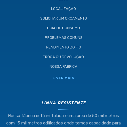
LOCALIZAÇÃO
SOLICITAR UM ORÇAMENTO
GUIA DE CONSUMO
PROBLEMAS COMUNS
RENDIMENTO DO FIO
TROCA OU DEVOLUÇÃO
NOSSA FÁBRICA
Industria e Comercio de Linhas
+ VER MAIS
Resistente Ltda
55.407.761/0001-54
LINHA RESISTENTE
Nossa fábrica está instalada numa área de 50 mil metros
(11) 4634-8500
com 15 mil metros edificados onde temos capacidade para