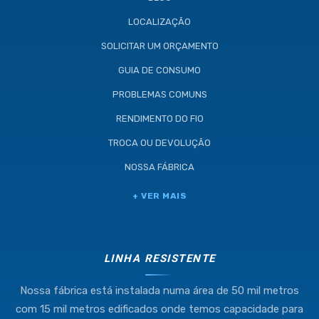
LOCALIZAÇÃO
SOLICITAR UM ORÇAMENTO
GUIA DE CONSUMO
PROBLEMAS COMUNS
RENDIMENTO DO FIO
TROCA OU DEVOLUÇÃO
NOSSA FÁBRICA
Industria e Comercio de Linhas
+ VER MAIS
Resistente Ltda
55.407.761/0001-54
LINHA RESISTENTE
Nossa fábrica está instalada numa área de 50 mil metros
(11) 4634-8500
com 15 mil metros edificados onde temos capacidade para