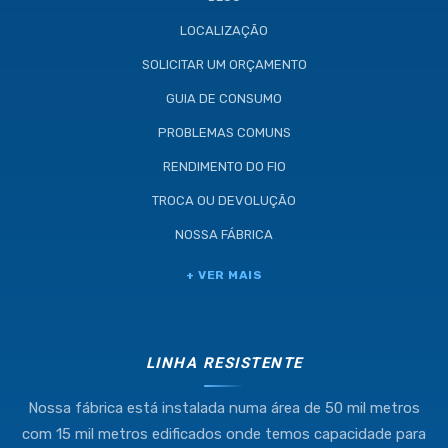
LOCALIZAÇÃO
SOLICITAR UM ORÇAMENTO
GUIA DE CONSUMO
PROBLEMAS COMUNS
RENDIMENTO DO FIO
TROCA OU DEVOLUÇÃO
NOSSA FÁBRICA
Industria e Comercio de Linhas
+ VER MAIS
Resistente Ltda
55.407.761/0001-54
LINHA RESISTENTE
Nossa fábrica está instalada numa área de 50 mil metros
(11) 4634-8500
com 15 mil metros edificados onde temos capacidade para