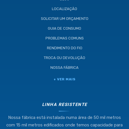
LOCALIZAÇÃO
SOLICITAR UM ORÇAMENTO
GUIA DE CONSUMO
PROBLEMAS COMUNS
RENDIMENTO DO FIO
TROCA OU DEVOLUÇÃO
NOSSA FÁBRICA
Industria e Comercio de Linhas
+ VER MAIS
Resistente Ltda
55.407.761/0001-54
LINHA RESISTENTE
Nossa fábrica está instalada numa área de 50 mil metros
(11) 4634-8500
com 15 mil metros edificados onde temos capacidade para