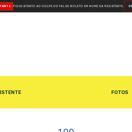
RTANTE
FIQUE ATENTO AO GOLPE DO FALSO BOLETO
EM NOME DA RESISTENTE.
C
SISTENTE
FOTOS