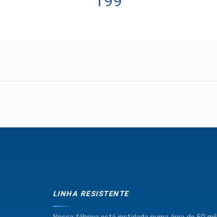
199
Industria e Comercio de Linhas Resistente Ltda
55.407.761/0001-54
(11) 4634-8500
LINHA RESISTENTE