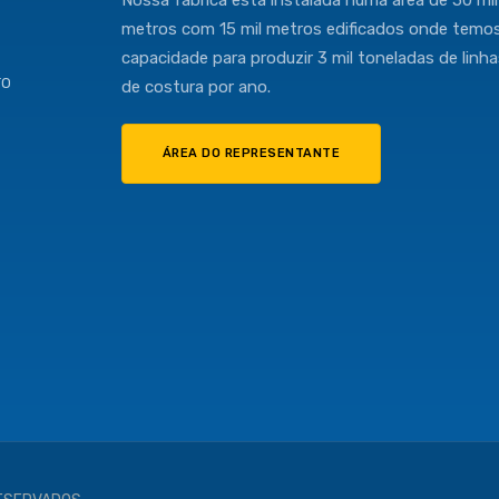
Nossa fábrica está instalada numa área de 50 mil
metros com 15 mil metros edificados onde temo
capacidade para produzir 3 mil toneladas de linh
TO
de costura por ano.
ÁREA DO REPRESENTANTE