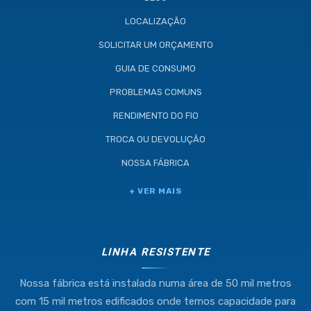
LOCALIZAÇÃO
SOLICITAR UM ORÇAMENTO
GUIA DE CONSUMO
PROBLEMAS COMUNS
RENDIMENTO DO FIO
TROCA OU DEVOLUÇÃO
NOSSA FÁBRICA
Industria e Comercio de Linhas
+ VER MAIS
Resistente Ltda
55.407.761/0001-54
LINHA RESISTENTE
Nossa fábrica está instalada numa área de 50 mil metros
(11) 4634-8500
com 15 mil metros edificados onde temos capacidade para