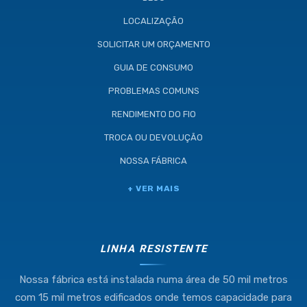
LOCALIZAÇÃO
SOLICITAR UM ORÇAMENTO
GUIA DE CONSUMO
PROBLEMAS COMUNS
RENDIMENTO DO FIO
TROCA OU DEVOLUÇÃO
NOSSA FÁBRICA
Industria e Comercio de Linhas
+ VER MAIS
Resistente Ltda
55.407.761/0001-54
LINHA RESISTENTE
Nossa fábrica está instalada numa área de 50 mil metros
(11) 4634-8500
com 15 mil metros edificados onde temos capacidade para