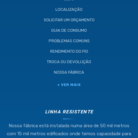
LOCALIZAÇÃO
SOLICITAR UM ORÇAMENTO
GUIA DE CONSUMO
PROBLEMAS COMUNS
RENDIMENTO DO FIO
TROCA OU DEVOLUÇÃO
NOSSA FÁBRICA
Industria e Comercio de Linhas
+ VER MAIS
Resistente Ltda
55.407.761/0001-54
LINHA RESISTENTE
Nossa fábrica está instalada numa área de 50 mil metros
(11) 4634-8500
com 15 mil metros edificados onde temos capacidade para