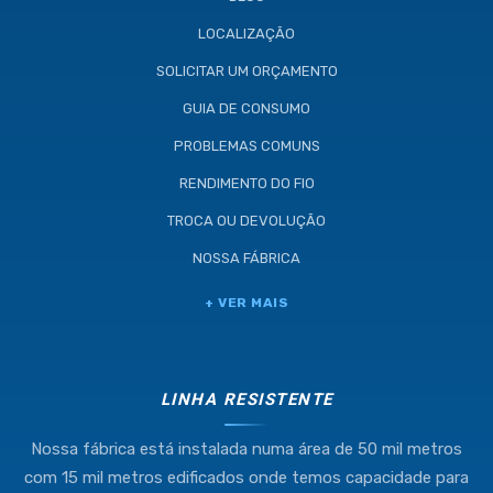
LOCALIZAÇÃO
SOLICITAR UM ORÇAMENTO
GUIA DE CONSUMO
PROBLEMAS COMUNS
RENDIMENTO DO FIO
TROCA OU DEVOLUÇÃO
NOSSA FÁBRICA
Industria e Comercio de Linhas
+ VER MAIS
Resistente Ltda
55.407.761/0001-54
LINHA RESISTENTE
Nossa fábrica está instalada numa área de 50 mil metros
(11) 4634-8500
com 15 mil metros edificados onde temos capacidade para