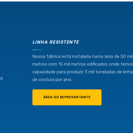
Industria e Comercio de Linhas Resistente Ltda
55.407.761/0001-54
LINHA RESISTENTE
Nossa fábrica está instalada numa área de 50 mil
(11) 4634-8500
metros com 15 mil metros edificados onde temo
capacidade para produzir 3 mil toneladas de linh
TO
de costura por ano.
ÁREA DO REPRESENTANTE