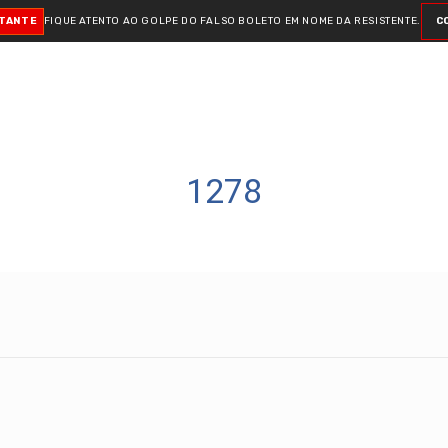
RTANTE
FIQUE ATENTO AO GOLPE DO FALSO BOLETO
EM NOME DA RESISTENTE.
C
1278