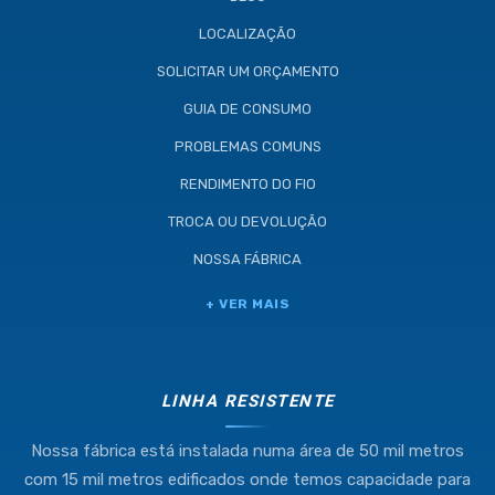
LOCALIZAÇÃO
SOLICITAR UM ORÇAMENTO
GUIA DE CONSUMO
PROBLEMAS COMUNS
RENDIMENTO DO FIO
TROCA OU DEVOLUÇÃO
NOSSA FÁBRICA
Industria e Comercio de Linhas
+ VER MAIS
Resistente Ltda
55.407.761/0001-54
LINHA RESISTENTE
Nossa fábrica está instalada numa área de 50 mil metros
(11) 4634-8500
com 15 mil metros edificados onde temos capacidade para