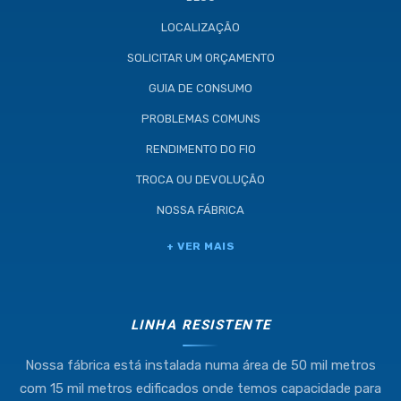
LOCALIZAÇÃO
SOLICITAR UM ORÇAMENTO
GUIA DE CONSUMO
PROBLEMAS COMUNS
RENDIMENTO DO FIO
TROCA OU DEVOLUÇÃO
NOSSA FÁBRICA
Industria e Comercio de Linhas
+ VER MAIS
Resistente Ltda
55.407.761/0001-54
LINHA RESISTENTE
Nossa fábrica está instalada numa área de 50 mil metros
(11) 4634-8500
com 15 mil metros edificados onde temos capacidade para