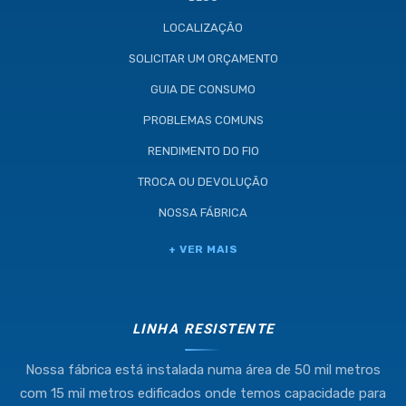
LOCALIZAÇÃO
SOLICITAR UM ORÇAMENTO
GUIA DE CONSUMO
PROBLEMAS COMUNS
RENDIMENTO DO FIO
TROCA OU DEVOLUÇÃO
NOSSA FÁBRICA
Industria e Comercio de Linhas
+ VER MAIS
Resistente Ltda
55.407.761/0001-54
LINHA RESISTENTE
Nossa fábrica está instalada numa área de 50 mil metros
(11) 4634-8500
com 15 mil metros edificados onde temos capacidade para