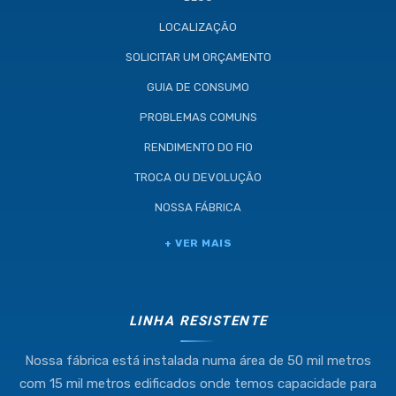
LOCALIZAÇÃO
SOLICITAR UM ORÇAMENTO
GUIA DE CONSUMO
PROBLEMAS COMUNS
RENDIMENTO DO FIO
TROCA OU DEVOLUÇÃO
NOSSA FÁBRICA
Industria e Comercio de Linhas
+ VER MAIS
Resistente Ltda
55.407.761/0001-54
LINHA RESISTENTE
Nossa fábrica está instalada numa área de 50 mil metros
(11) 4634-8500
com 15 mil metros edificados onde temos capacidade para