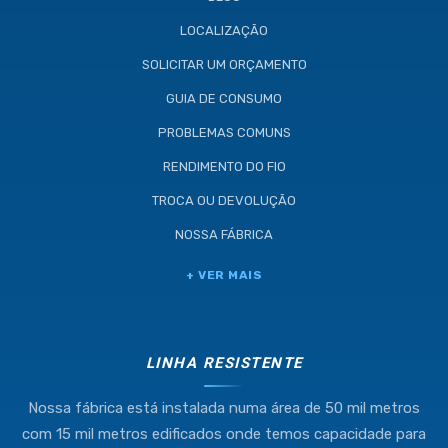
LOCALIZAÇÃO
SOLICITAR UM ORÇAMENTO
GUIA DE CONSUMO
PROBLEMAS COMUNS
RENDIMENTO DO FIO
TROCA OU DEVOLUÇÃO
NOSSA FÁBRICA
Industria e Comercio de Linhas
+ VER MAIS
Resistente Ltda
55.407.761/0001-54
LINHA RESISTENTE
Nossa fábrica está instalada numa área de 50 mil metros
(11) 4634-8500
com 15 mil metros edificados onde temos capacidade para