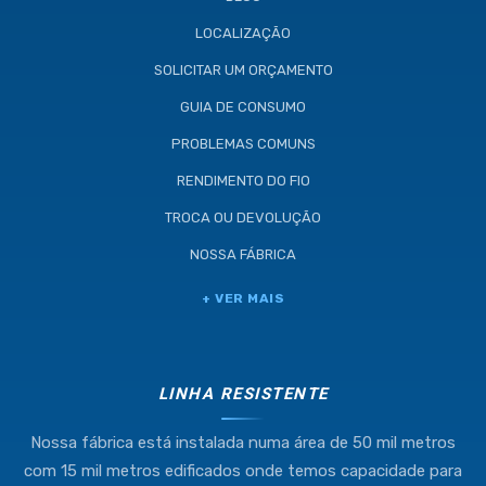
LOCALIZAÇÃO
SOLICITAR UM ORÇAMENTO
GUIA DE CONSUMO
PROBLEMAS COMUNS
RENDIMENTO DO FIO
TROCA OU DEVOLUÇÃO
NOSSA FÁBRICA
Industria e Comercio de Linhas
+ VER MAIS
Resistente Ltda
55.407.761/0001-54
LINHA RESISTENTE
Nossa fábrica está instalada numa área de 50 mil metros
(11) 4634-8500
com 15 mil metros edificados onde temos capacidade para