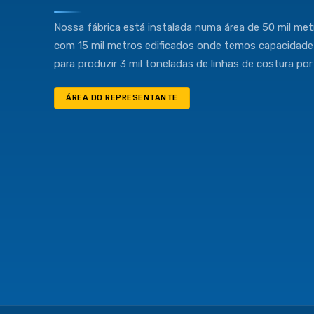
Industria e Comercio de Linhas Resistente Ltda
Nossa fábrica está instalada numa área de 50 mil met
55.407.761/0001-54
com 15 mil metros edificados onde temos capacidade
para produzir 3 mil toneladas de linhas de costura por
ÁREA DO REPRESENTANTE
(11) 4634-8500