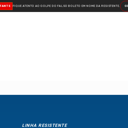
RTANTE
FIQUE ATENTO AO GOLPE DO FALSO BOLETO
EM NOME DA RESISTENTE.
C
LINHA RESISTENTE