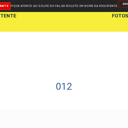
CO
TANTE
FIQUE ATENTO AO GOLPE DO FALSO BOLETO
EM NOME DA RESISTENTE.
STENTE
FOTO
012