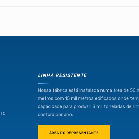
Industria e Comercio de Linhas Resistente Ltda
55.407.761/0001-54
LINHA RESISTENTE
(11) 4634-8500
Nossa fábrica está instalada numa área de 50 m
metros com 15 mil metros edificados onde te
capacidade para produzir 3 mil toneladas de lin
NTO
costura por ano.
ÁREA DO REPRESENTANTE